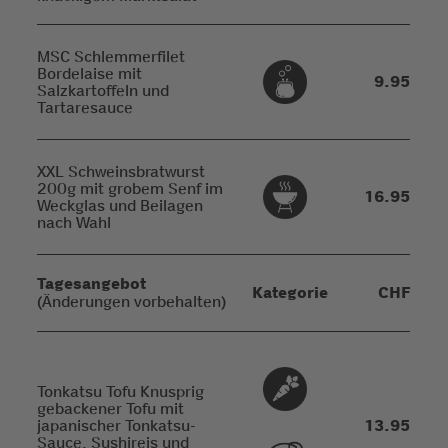
MSC Schlemmerfilet
Bordelaise mit
9.95
Salzkartoffeln und
Tartaresauce
XXL Schweinsbratwurst
200g mit grobem Senf im
16.95
Weckglas und Beilagen
nach Wahl
Tagesangebot
Kategorie
CHF
(Änderungen vorbehalten)
Tonkatsu Tofu Knusprig
gebackener Tofu mit
japanischer Tonkatsu-
13.95
Sauce, Sushireis und