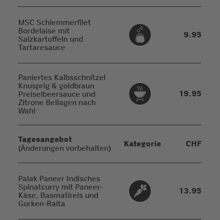
MSC Schlemmerfilet
Bordelaise mit
9.95
Salzkartoffeln und
Tartaresauce
Paniertes Kalbsschnitzel
Knusprig & goldbraun
19.95
Preiselbeersauce und
Zitrone Beilagen nach
Wahl
Tagesangebot
Kategorie
CHF
(Änderungen vorbehalten)
Palak Paneer Indisches
Spinatcurry mit Paneer-
13.95
Käse, Basmatireis und
Gurken-Raita