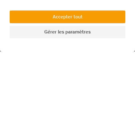
JaMaDu, vous avez reçu un super linge de vaisselle
avec JaMaDu & Friends ! De quoi rendre le repas
encore plus amusant et Vous pouvez aussi
retrouver JaMaDu et ses amis à la maison au
moment de sécher la vaisselle.