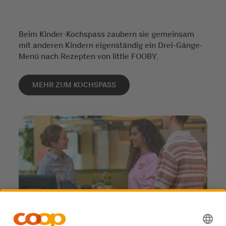
Beim Kinder-Kochspass zaubern sie gemeinsam
mit anderen Kindern eigenständig ein Drei-Gänge-
Menü nach Rezepten von little FOOBY.
MEHR ZUM KOCHSPASS